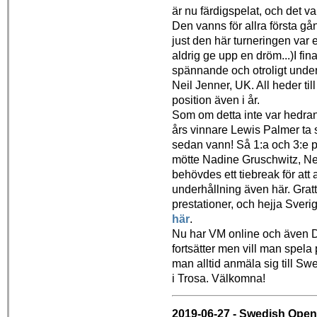
är nu färdigspelat, och det v
Den vanns för allra första g
just den här turneringen var 
aldrig ge upp en dröm...)I fi
spännande och otroligt under
Neil Jenner, UK. All heder til
position även i år.
Som om detta inte var hedra
års vinnare Lewis Palmer ta s
sedan vann! Så 1:a och 3:e pla
mötte Nadine Gruschwitz, Ne
behövdes ett tiebreak för att
underhållning även här. Gratt
prestationer, och hejja Sverig
här
.
Nu har VM online och även D
fortsätter men vill man spela 
man alltid anmäla sig till 
i Trosa. Välkomna!
2019-06-27 - Swedish Open