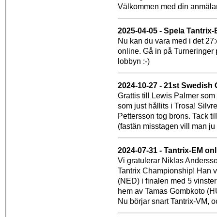
Välkommen med din anmälan
2025-04-05 - Spela Tantrix-
Nu kan du vara med i det 27:
online. Gå in på Turneringer 
lobbyn :-)
2024-10-27 - 21st Swedish
Grattis till Lewis Palmer so
som just hållits i Trosa! Silv
Pettersson tog brons. Tack til
(fastän misstagen vill man ju 
2024-07-31 - Tantrix-EM onl
Vi gratulerar Niklas Andersso
Tantrix Championship! Han v
(NED) i finalen med 5 vinste
hem av Tamas Gombkoto (HU
Nu börjar snart Tantrix-VM, o