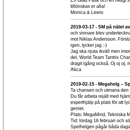
En Glad Påsk och en riktigt 
tillönskas er alla!
Monica & Lewis
2019-03-17 - SM på nätet av
och vinnare blev undertecknad,
mot Niklas Andersson. Första
igen, tycker jag :-)
Jag ska njuta ikväll men imor
del, World Team Tantrix Cha
dragit igång också. Oj oj oj, m
/Nica
2019-02-15 - Megahelg – Sp
Ta chansen och utmana den r
Du får arbeta rejält med hjärn
experthjälp på plats för att l
genier.
Plats: MegaMind, Tekniska 
Tid: lördag 16 februari och 
Spelhelgen pågår båda daga