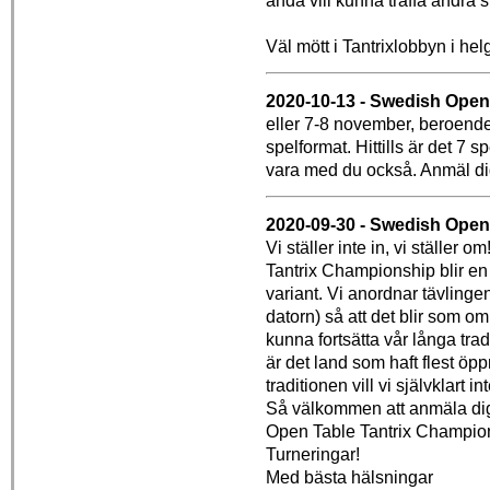
ändå vill kunna träffa andra s
Väl mött i Tantrixlobbyn i helg
2020-10-13 - Swedish Ope
eller 7-8 november, beroende
spelformat. Hittills är det 7
vara med du också. Anmäl di
2020-09-30 - Swedish Open
Vi ställer inte in, vi ställe
Tantrix Championship blir en '
variant. Vi anordnar tävlinge
datorn) så att det blir som om 
kunna fortsätta vår långa tra
är det land som haft flest öp
traditionen vill vi självklart in
Så välkommen att anmäla dig 
Open Table Tantrix Champions
Turneringar!
Med bästa hälsningar