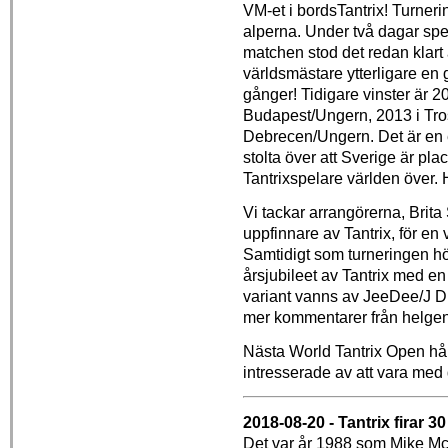
VM-et i bordsTantrix! Turnerin
alperna. Under två dagar spel
matchen stod det redan klart 
världsmästare ytterligare en 
gånger! Tidigare vinster är 2
Budapest/Ungern, 2013 i Tro
Debrecen/Ungern. Det är en e
stolta över att Sverige är pl
Tantrixspelare världen över. H
Vi tackar arrangörerna, Brit
uppfinnare av Tantrix, för en
Samtidigt som turneringen 
årsjubileet av Tantrix med en
variant vanns av JeeDee/J D 
mer kommentarer från helgen 
Nästa World Tantrix Open hål
intresserade av att vara med 
2018-08-20 - Tantrix firar 30
Det var år 1988 som Mike 