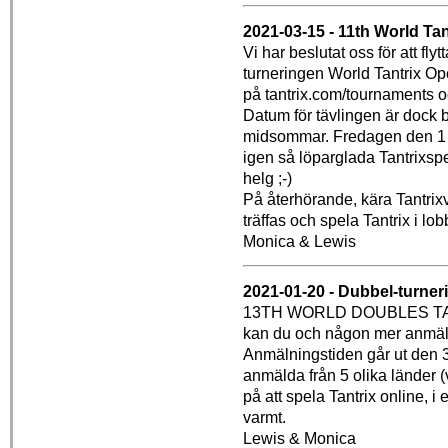
2021-03-15 - 11th World Ta
Vi har beslutat oss för att fl
turneringen World Tantrix Op
på tantrix.com/tournaments 
Datum för tävlingen är dock be
midsommar. Fredagen den 1 j
igen så löparglada Tantrixspe
helg ;-)
På återhörande, kära Tantrixvän
träffas och spela Tantrix i lob
Monica & Lewis
2021-01-20 - Dubbel-turner
13TH WORLD DOUBLES TA
kan du och någon mer anmäla
Anmälningstiden går ut den 31 
anmälda från 5 olika länder (
på att spela Tantrix online, 
varmt.
Lewis & Monica