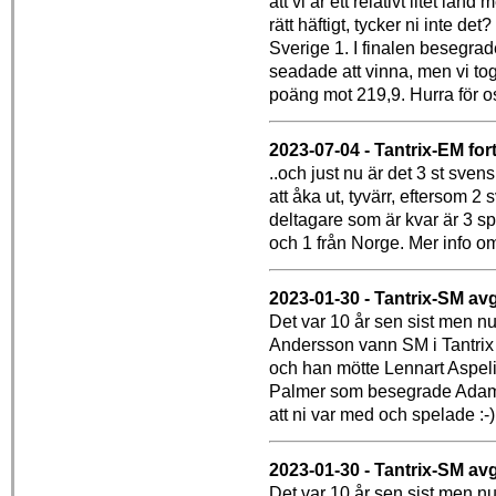
att vi är ett relativt litet lan
rätt häftigt, tycker ni inte 
Sverige 1. I finalen besegra
seadade att vinna, men vi to
poäng mot 219,9. Hurra för o
2023-07-04 - Tantrix-EM fort
..och just nu är det 3 st sve
att åka ut, tyvärr, eftersom 
deltagare som är kvar är 3 s
och 1 från Norge. Mer info om
2023-01-30 - Tantrix-SM avg
Det var 10 år sen sist men nu
Andersson vann SM i Tantrix 
och han mötte Lennart Aspelin
Palmer som besegrade Adam Pet
att ni var med och spelade :-)
2023-01-30 - Tantrix-SM avg
Det var 10 år sen sist men nu