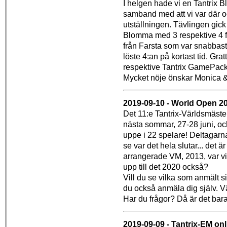
I helgen hade vi en Tantrix 
samband med att vi var där 
utställningen. Tävlingen gick 
Blomma med 3 respektive 4 fär
från Farsta som var snabbas
löste 4:an på kortast tid. Grat
respektive Tantrix GamePac
Mycket nöje önskar Monica 
2019-09-10 - World Open 2
Det 11:e Tantrix-Världsmäste
nästa sommar, 27-28 juni, oc
uppe i 22 spelare! Deltagarna
se var det hela slutar... det
arrangerade VM, 2013, var v
upp till det 2020 också?
Vill du se vilka som anmält s
du också anmäla dig själv. 
Har du frågor? Då är det bara 
2019-09-09 - Tantrix-EM onl