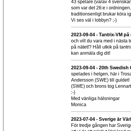
43 spelare (varav 4 svenskar)
som var det 26:e i ordningen.
traditionsenligt brukar köra i
Vi ses väl i lobbyn? ;-)
2023-09-04 - Tantrix-VM på n
och vill du vara med i nästa 
på nätet!? Håll utkik på tant
kan anmäla dig dit!
2023-09-04 - 20th Swedish
spelades i helgen, här i Tros
Andersson (SWE) till guldet!
(SWE) och brons tog Lennart 
:-)
Med vänliga hälsningar
Monica
2023-07-04 - Sverige är Vä
För tredje gången har Sverig