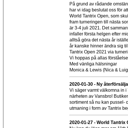
På grund av rådande omständ
har vi idag beslutat oss för a
World Tantrix Open, som skull
fram turneringen till nästa s
är 3-4 juli 2021. Det sammanf
infaller första helgen efter 
alltså göra det nästa år istäl
år kanske hinner ändra sig til
Tantrix Open 2021 via turner
Vi hoppas på allas förståelse 
Med vänliga hälsningar
Monica & Lewis (Nica & Luig
2020-01-30 - Ny återförsälja
Vi säger varmt välkomna in i Tan
närheten av Vansbro! Butiken K
sortiment så nu kan pussel- 
utmaning i form av Tantrix be
2020-01-27 - World Tantrix