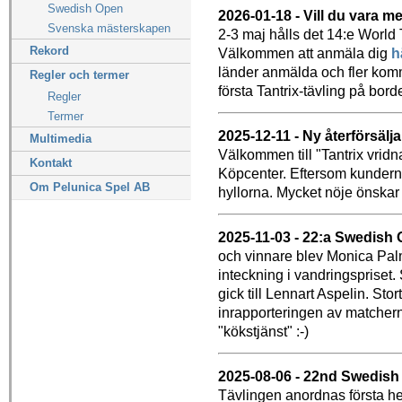
Swedish Open
2026-01-18 - Vill du vara m
Svenska mästerskapen
2-3 maj hålls det 14:e World
Rekord
Välkommen att anmäla dig
h
länder anmälda och fler kommer
Regler och termer
första Tantrix-tävling på borde
Regler
Termer
2025-12-11 - Ny återförsälja
Multimedia
Välkommen till "Tantrix vrid
Kontakt
Köpcenter. Eftersom kunderna 
Om Pelunica Spel AB
hyllorna. Mycket nöje önskar
2025-11-03 - 22:a Swedish 
och vinnare blev Monica Palm
inteckning i vandringspriset.
gick till Lennart Aspelin. Stor
inrapporteringen av matcherna
"kökstjänst" :-)
2025-08-06 - 22nd Swedish
Tävlingen anordnas första he