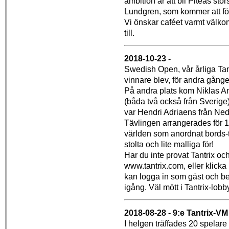
ambition är att bli Piteås st
Lundgren, som kommer att för
Vi önskar caféet varmt välkom
till.
2018-10-23 -
Swedish Open, vår årliga Tant
vinnare blev, för andra gånge
På andra plats kom Niklas A
(båda två också från Sverige
var Hendri Adriaens från Ne
Tävlingen arrangerades för 1
världen som anordnat bords-tä
stolta och lite malliga för!
Har du inte provat Tantrix oc
www.tantrix.com, eller klicka
kan logga in som gäst och beh
igång. Väl mött i Tantrix-lobb
2018-08-28 - 9:e Tantrix-VM
I helgen träffades 20 spelare 