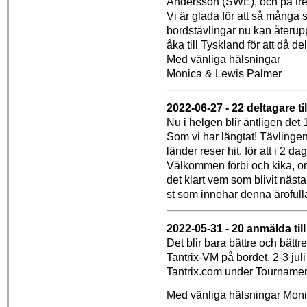
Andersson (SWE), och på tre
Vi är glada för att så många 
bordstävlingar nu kan återupp
åka till Tyskland för att då de
Med vänliga hälsningar
Monica & Lewis Palmer
2022-06-27 - 22 deltagare ti
Nu i helgen blir äntligen det
Som vi har längtat! Tävlingen
länder reser hit, för att i 2 d
Välkommen förbi och kika, om
det klart vem som blivit nästa 
st som innehar denna ärofulla t
2022-05-31 - 20 anmälda til
Det blir bara bättre och bättr
Tantrix-VM på bordet, 2-3 ju
Tantrix.com under Tournamen
Med vänliga hälsningar Mon