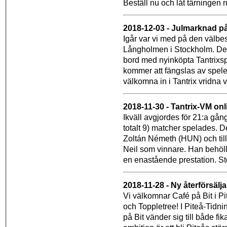
Beställ nu och låt tärningen ru
2018-12-03 - Julmarknad 
Igår var vi med på den välbe
Långholmen i Stockholm. Det
bord med nyinköpta Tantrixsp
kommer att fängslas av spelet
välkomna in i Tantrix vridna vä
2018-11-30 - Tantrix-VM onl
Ikväll avgjordes för 21:a gån
totalt 9) matcher spelades. 
Zoltán Németh (HUN) och till s
Neil som vinnare. Han behöll t
en enastående prestation. Stor
2018-11-28 - Ny återförsälja
Vi välkomnar Café på Bit i Pi
och Toppletree! I Piteå-Tidn
på Bit vänder sig till både fik