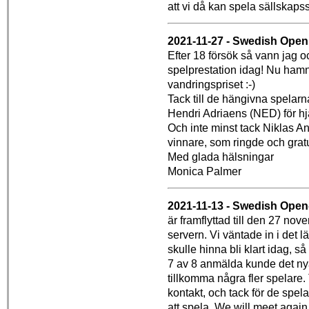
att vi då kan spela sällskapss
2021-11-27 - Swedish Open
Efter 18 försök så vann jag o
spelprestation idag! Nu hamn
vandringspriset :-)
Tack till de hängivna spelar
Hendri Adriaens (NED) för hj
Och inte minst tack Niklas A
vinnare, som ringde och grat
Med glada hälsningar
Monica Palmer
2021-11-13 - Swedish Open
är framflyttad till den 27 nove
servern. Vi väntade in i det 
skulle hinna bli klart idag, så
7 av 8 anmälda kunde det ny
tillkomma några fler spelare. 
kontakt, och tack för de spe
att spela. We will meet again...