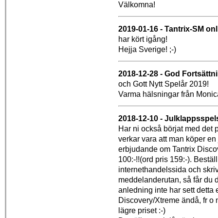
Välkomna!
2019-01-16 - Tantrix-SM onl
har kört igång!
Hejja Sverige! ;-)
2018-12-28 - God Fortsättni
och Gott Nytt Spelår 2019!
Varma hälsningar från Monic
2018-12-10 - Julklappsspe
Har ni också börjat med det 
verkar vara att man köper en j
erbjudande om Tantrix Discove
100:-!!(ord pris 159:-). Bestä
internethandelssida och skri
meddelanderutan, så får du d
anledning inte har sett detta
Discovery/Xtreme ändå, fr o m 
lägre priset :-)