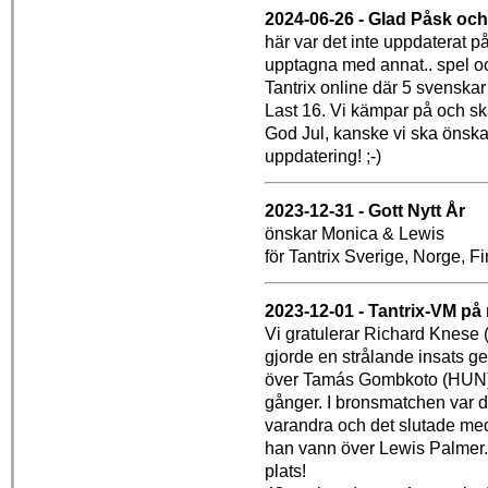
2024-06-26 - Glad Påsk och
här var det inte uppdaterat på 
upptagna med annat.. spel oc
Tantrix online där 5 svenskar 
Last 16. Vi kämpar på och ska
God Jul, kanske vi ska önska r
uppdatering! ;-)
2023-12-31 - Gott Nytt År
önskar Monica & Lewis
för Tantrix Sverige, Norge, 
2023-12-01 - Tantrix-VM på 
Vi gratulerar Richard Knese (
gjorde en strålande insats g
över Tamás Gombkoto (HUN) 
gånger. I bronsmatchen var
varandra och det slutade med
han vann över Lewis Palmer. G
plats!