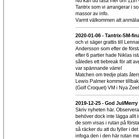
Nu kan du läsa mer om 11th 
Tantrix som vi arrangerar i 
massor av info.
Varmt välkommen att anmäla di
2020-01-06 - Tantrix-SM-fin
och vi säger grattis till Len
Andersson som efter de först
efter 6 partier hade Niklas ist
således ett tiebreak för att a
var spännande värre!
Matchen om tredje plats återst
Lewis Palmer kommer tillbaka
(Golf Croquet) VM i Nya Zee
2019-12-25 - God Jul/Merry
Skriv nyheten här. Observera 
behöver dock inte lägga allt 
de som visas i rutan på först
så räcker du att du fyller i de
infoga den i den här rutan me