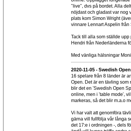
"live", dvs på bordet. Alla d
nöjdast och gladast var nog
plats kom Simon Wright (även
vinnare Lennart Aspelin från
Tack till alla som ställde upp
Hendri från Nederländerna f
Med vänliga hälsningar Mon
2020-11-05 - Swedish Open
16 spelare från 8 länder är 
Open. Det är en tävling som n
blir det en 'Swedish Open Spe
online, men i 'table mode', vi
markeras, så det blir m.a.o me
Vi har valt att genomföra tävli
gärna vill fullfölja vår lång
det 17:e i ordningen -, dels 