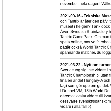
november, hela dagen! Välk
2021-09-16 - Tekniska Muse
och Tantrix är återigen påfyll
museet i helgen? Tänk dock p
Även Swedish Brainfactory ha
Tantrix GamePack. Om man inte
spela online, mot valfri robo
pågår också World Tantrix Ch
spännande matcher, du logga
2021-03-22 - Nytt om turner
Sverige tog sig inte vidare 
Tantrix Championship, utan 
finalen är det Hungary-A och
lag) som gör upp om guldet. V
I Dubbel-VM, 13th World Dou
däremot kvalat vidare till kva
dessvärre svenskt/spanskt m
vidare i alla fall ;-)