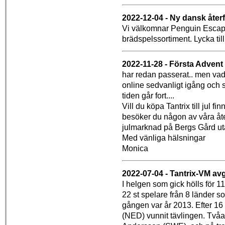
2022-12-04 - Ny dansk återf
Vi välkomnar Penguin Escape i 
brädspelssortiment. Lycka til
2022-11-28 - Första Advent
har redan passerat.. men va
online sedvanligt igång och s
tiden går fort....
Vill du köpa Tantrix till jul fi
besöker du någon av våra åte
julmarknad på Bergs Gård ut
Med vänliga hälsningar
Monica
2022-07-04 - Tantrix-VM avg
I helgen som gick hölls för 1
22 st spelare från 8 länder s
gången var år 2013. Efter 16 
(NED) vunnit tävlingen. Tvåa