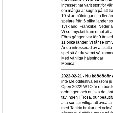
Intresset har varit stort för v
om många är sugna på att träf
10 st anmälningar och fler än s
spelare från 6 olika länder 
Tyskland, Frankrike, Nederl
Vi ser mycket fram emot att 
Förra gången var för 9 år sed
11 olika länder. Vi får se om
Är du intresserad av att sätta 
spel så är du varmt välkomm
Med vänliga hälsningar
Monica
2022-02-21 - Nu köööööör 
inte Melodifestivalen (som ju
Open 2022! WTO är en bordstä
ordningen och nu ska det äntl
tävlingen i Trosa, our beauti
alla som är villiga att avsätta
med Tantrix brukar det också