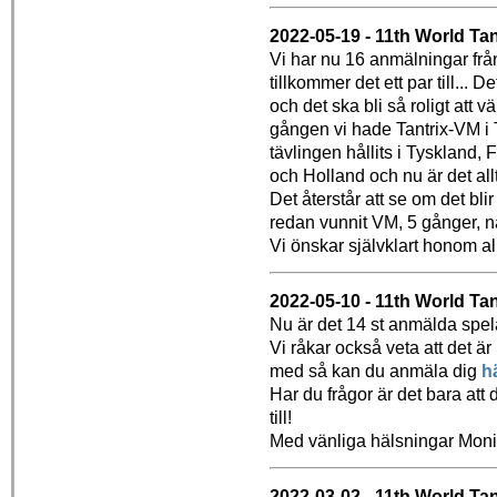
2022-05-19 - 11th World Ta
Vi har nu 16 anmälningar från
tillkommer det ett par till... D
och det ska bli så roligt att 
gången vi hade Tantrix-VM i T
tävlingen hållits i Tyskland,
och Holland och nu är det allt
Det återstår att se om det bli
redan vunnit VM, 5 gånger, n
Vi önskar självklart honom all 
2022-05-10 - 11th World Ta
Nu är det 14 st anmälda spelar
Vi råkar också veta att det är
med så kan du anmäla dig
h
Har du frågor är det bara att d
till!
Med vänliga hälsningar Mon
2022-03-02 - 11th World Ta