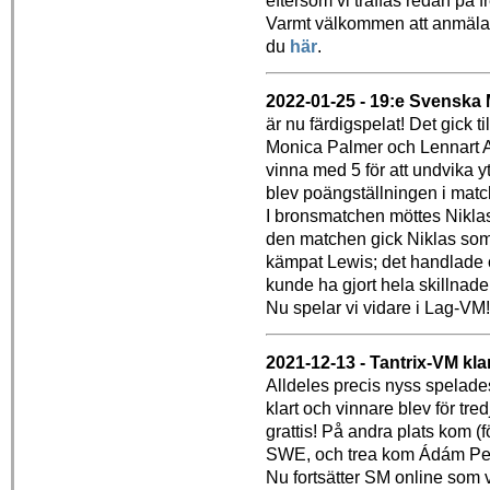
eftersom vi träffas redan på fr
Varmt välkommen att anmäla
du
här
.
2022-01-25 - 19:e Svenska 
är nu färdigspelat! Det gick t
Monica Palmer och Lennart As
vinna med 5 för att undvika yt
blev poängställningen i matc
I bronsmatchen möttes Nikla
den matchen gick Niklas som s
kämpat Lewis; det handlade 
kunde ha gjort hela skillnaden
Nu spelar vi vidare i Lag-VM! 
2021-12-13 - Tantrix-VM klar
Alldeles precis nyss spelade
klart och vinnare blev för t
grattis! På andra plats kom (
SWE, och trea kom Ádám Pe
Nu fortsätter SM online som v