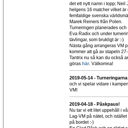
det ett nytt namn i topp; Nei
helgens 16 matcher vilket är
femfaldige svenska världsmä
Marek Reiners från Polen.
Turneringen planerades och
Eva Radix och under turnerin
tävlingar, som brukligt är :-)
Nästa gång arrangeras VM på
kommer att gå av stapeln 27-
Tantrix nu så kan du också 
göras
här
. Välkomna!
2019-05-14 - Turneringarna 
och vi spelar vidare i kamp
VM!
2019-04-18 - Påskpaus!
Nu tar vi ett litet uppehåll 
Lag-VM på nätet, och iställe
på bordet :-)