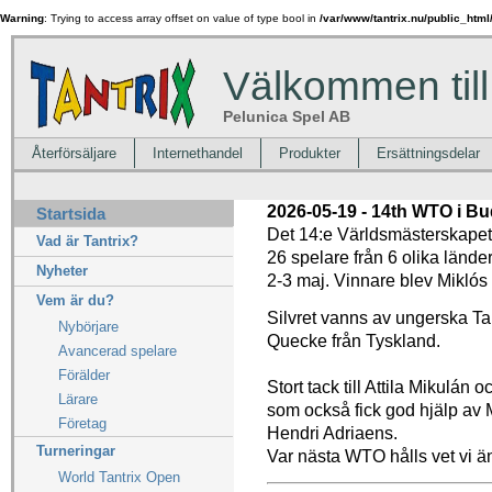
Warning
: Trying to access array offset on value of type bool in
/var/www/tantrix.nu/public_html
Välkommen till
Pelunica Spel AB
Återförsäljare
Internethandel
Produkter
Ersättningsdelar
2026-05-19 - 14th WTO i B
Startsida
Det 14:e Världsmästerskapet 
Vad är Tantrix?
26 spelare från 6 olika lände
Nyheter
2-3 maj. Vinnare blev Miklós 
Vem är du?
Silvret vanns av ungerska T
Nybörjare
Quecke från Tyskland.
Avancerad spelare
Förälder
Stort tack till Attila Mikulá
Lärare
som också fick god hjälp av 
Företag
Hendri Adriaens.
Turneringar
Var nästa WTO hålls vet vi änn
World Tantrix Open