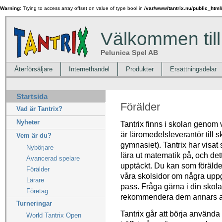
Warning
: Trying to access array offset on value of type bool in
/var/www/tantrix.nu/public_html
Välkommen till
Pelunica Spel AB
Återförsäljare
Internethandel
Produkter
Ersättningsdelar
Startsida
Förälder
Vad är Tantrix?
Nyheter
Tantrix finns i skolan geno
är läromedelsleverantör till sk
Vem är du?
gymnasiet). Tantrix har visat si
Nybörjare
lära ut matematik på, och det
Avancerad spelare
upptäckt. Du kan som förälder
Förälder
våra skolsidor om några uppgi
Lärare
pass. Fråga gärna i din skola
Företag
rekommendera dem annars at
Turneringar
Tantrix går att börja använda 
World Tantrix Open