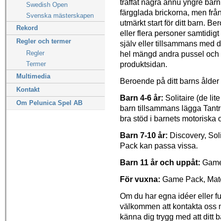
träffat några ännu yngre bar
Swedish Open
färgglada brickorna, men från
Svenska mästerskapen
utmärkt start för ditt barn. B
Rekord
eller flera personer samtidi
Regler och termer
själv eller tillsammans med di
hel mängd andra pussel och sp
Regler
produktsidan.
Termer
Multimedia
Beroende på ditt barns ålder
Kontakt
Barn 4-6 år:
Solitaire (de lit
Om Pelunica Spel AB
barn tillsammans lägga Tantri
bra stöd i barnets motoriska 
Barn 7-10 år:
Discovery, So
Pack kan passa vissa.
Barn 11 år och uppåt:
Game 
För vuxna:
Game Pack, Mat
Om du har egna idéer eller fu
välkommen att kontakta oss m
känna dig trygg med att ditt b